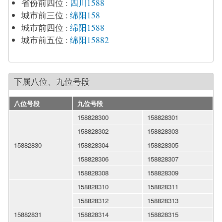
省份前四位
:
四川1588
城市前三位
:
绵阳158
城市前四位
:
绵阳1588
城市前五位
:
绵阳15882
下属八位、九位号段
八位号段
九位号段
158828300
158828301
158828302
158828303
15882830
158828304
158828305
158828306
158828307
158828308
158828309
158828310
158828311
158828312
158828313
15882831
158828314
158828315