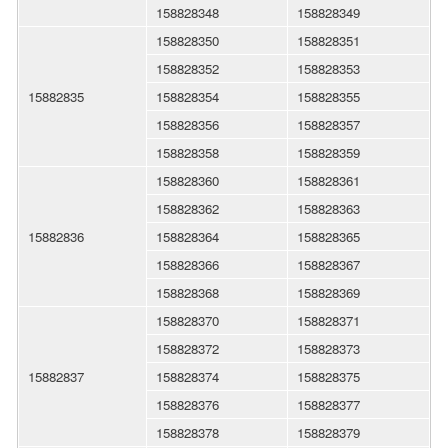
158828348
158828349
158828350
158828351
158828352
158828353
15882835
158828354
158828355
158828356
158828357
158828358
158828359
158828360
158828361
158828362
158828363
15882836
158828364
158828365
158828366
158828367
158828368
158828369
158828370
158828371
158828372
158828373
15882837
158828374
158828375
158828376
158828377
158828378
158828379