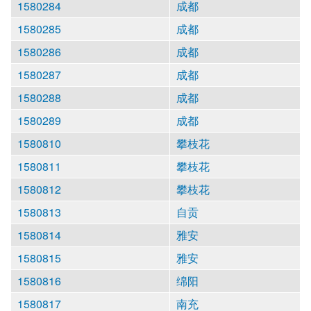
1580284
成都
1580285
成都
1580286
成都
1580287
成都
1580288
成都
1580289
成都
1580810
攀枝花
1580811
攀枝花
1580812
攀枝花
1580813
自贡
1580814
雅安
1580815
雅安
1580816
绵阳
1580817
南充