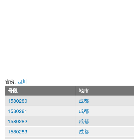
省份:
四川
号段
地市
1580280
成都
1580281
成都
1580282
成都
1580283
成都