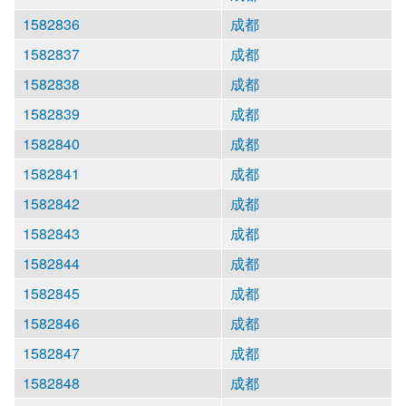
1582836
成都
1582837
成都
1582838
成都
1582839
成都
1582840
成都
1582841
成都
1582842
成都
1582843
成都
1582844
成都
1582845
成都
1582846
成都
1582847
成都
1582848
成都