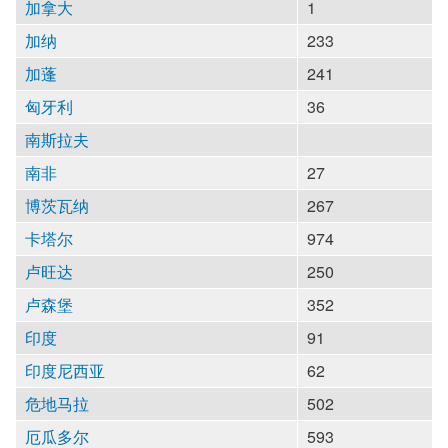
加拿大
1
加纳
233
加蓬
241
匈牙利
36
南斯拉夫
南非
27
博茨瓦纳
267
卡塔尔
974
卢旺达
250
卢森堡
352
印度
91
印度尼西亚
62
危地马拉
502
厄瓜多尔
593