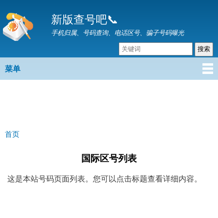
跳
新版查号吧📞
转
到
手机归属、号码查询、电话区号、骗子号码曝光
主
要
内
菜单
主菜单
容
首页
你在这里
国际区号列表
这是本站号码页面列表。您可以点击标题查看详细内容。