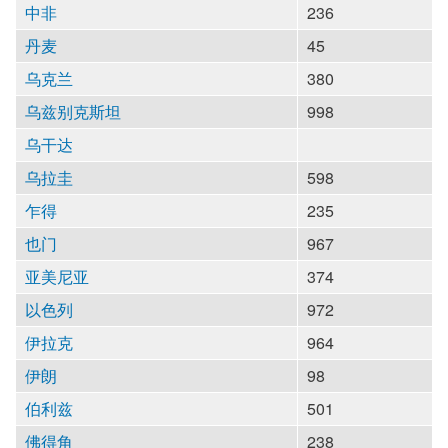
中非
236
丹麦
45
乌克兰
380
乌兹别克斯坦
998
乌干达
乌拉圭
598
乍得
235
也门
967
亚美尼亚
374
以色列
972
伊拉克
964
伊朗
98
伯利兹
501
佛得角
238