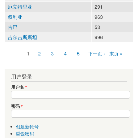
厄立特里亚
291
叙利亚
963
古巴
53
吉尔吉斯斯坦
996
1
2
3
4
5
下一页 ›
末页 »
页面
用户登录
用户名
*
密码
*
创建新帐号
重设密码