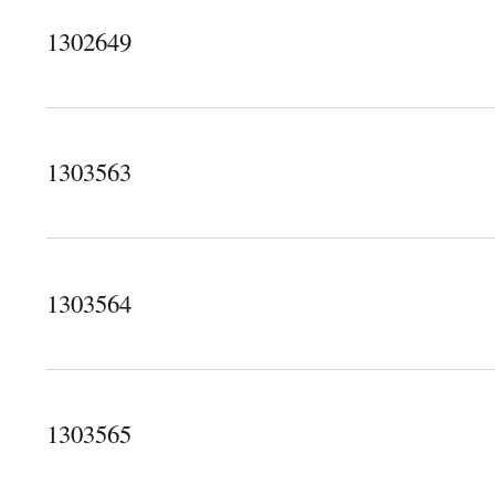
1302649
about 1302649
1303563
about 1303563
1303564
about 1303564
1303565
about 1303565