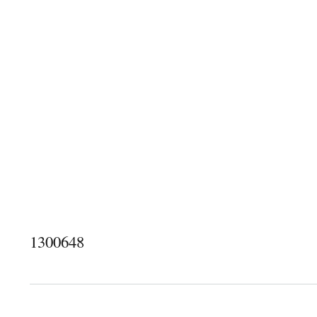
1300648
about 1300648