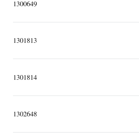
1300649
about 1300649
1301813
about 1301813
1301814
about 1301814
1302648
about 1302648