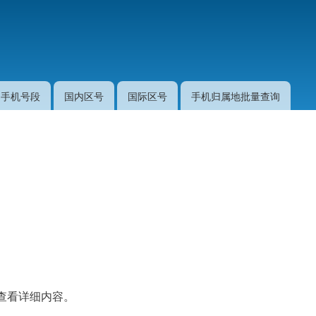
跳
转
到
主
要
手机号段
国内区号
国际区号
手机归属地批量查询
内
容
查看详细内容。