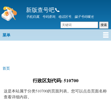
跳
新版查号吧📞
转
到
手机归属、号码查询、电话区号、骗子号码曝光
主
要
内
菜单
主菜单
容
首页
你在这里
行政区划代码: 510700
这是本站属于分类510700的页面列表。您可以点击页面名称
查看详细内容。