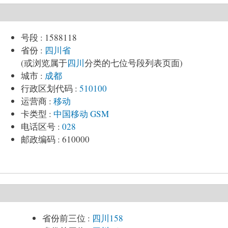
号段
:
1588118
省份
:
四川省
(或浏览属于
四川
分类的七位号段列表页面)
城市
:
成都
行政区划代码
:
510100
运营商
:
移动
卡类型
:
中国移动 GSM
电话区号
:
028
邮政编码
:
610000
省份前三位
:
四川158