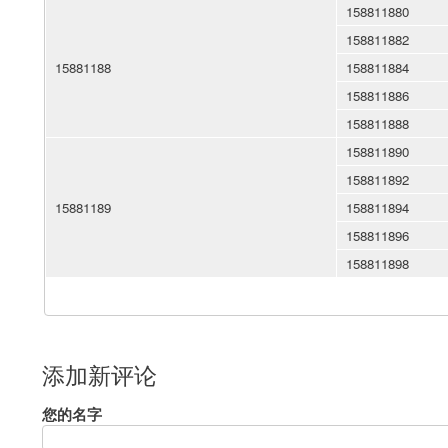
158811880
158811882
15881188
158811884
158811886
158811888
158811890
158811892
15881189
158811894
158811896
158811898
添加新评论
您的名字