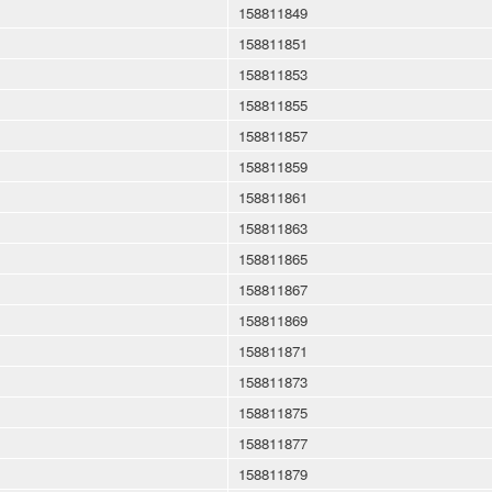
158811849
158811851
158811853
158811855
158811857
158811859
158811861
158811863
158811865
158811867
158811869
158811871
158811873
158811875
158811877
158811879