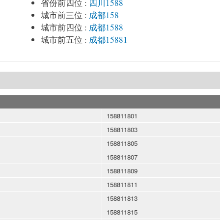
省份前四位
:
四川1588
城市前三位
:
成都158
城市前四位
:
成都1588
城市前五位
:
成都15881
158811801
158811803
158811805
158811807
158811809
158811811
158811813
158811815