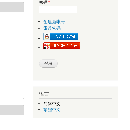
密码
*
创建新帐号
重设密码
语言
简体中文
繁體中文