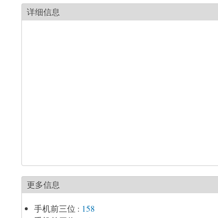
详细信息
更多信息
手机前三位
:
158