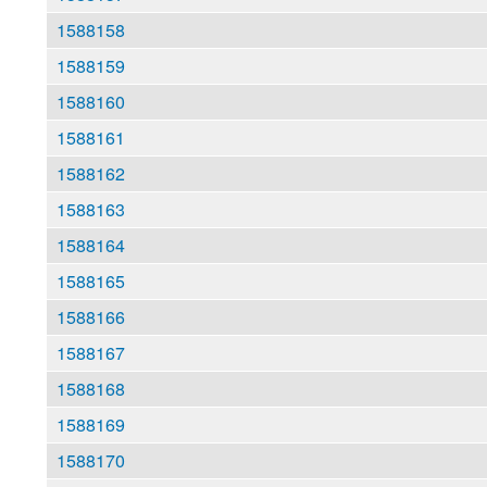
1588158
1588159
1588160
1588161
1588162
1588163
1588164
1588165
1588166
1588167
1588168
1588169
1588170