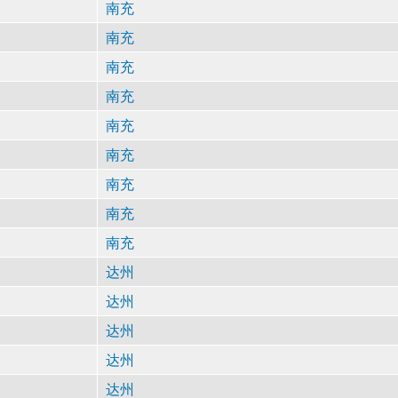
南充
南充
南充
南充
南充
南充
南充
南充
南充
达州
达州
达州
达州
达州