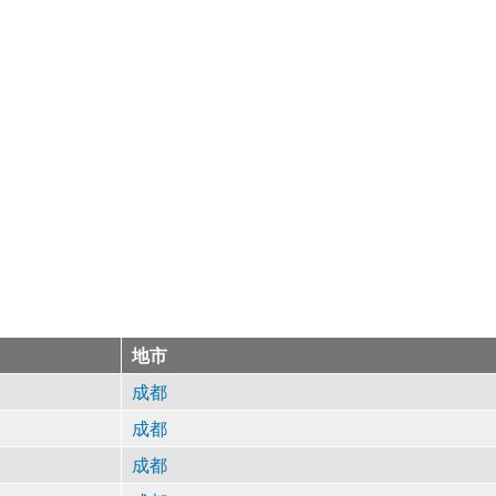
地市
成都
成都
成都