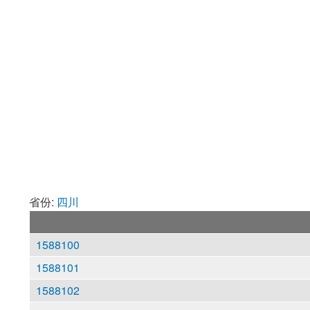
省份:
四川
1588100
1588101
1588102