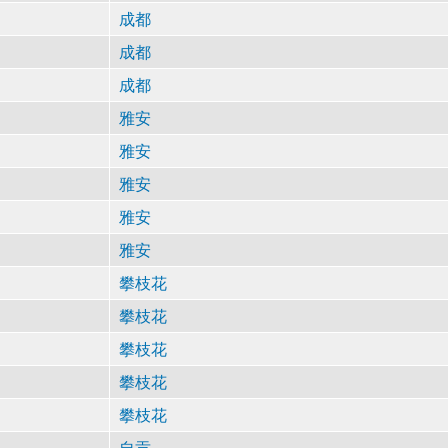
成都
成都
成都
雅安
雅安
雅安
雅安
雅安
攀枝花
攀枝花
攀枝花
攀枝花
攀枝花
自贡