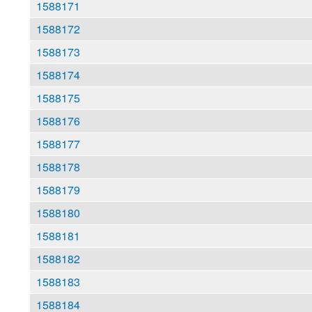
1588171
1588172
1588173
1588174
1588175
1588176
1588177
1588178
1588179
1588180
1588181
1588182
1588183
1588184