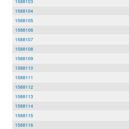
1588103
1588104
1588105
1588106
1588107
1588108
1588109
1588110
1588111
1588112
1588113
1588114
1588115
1588116