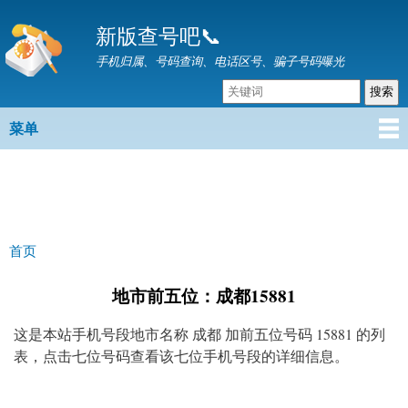
跳
新版查号吧📞
转
到
手机归属、号码查询、电话区号、骗子号码曝光
主
要
内
菜单
主菜单
容
首页
你在这里
地市前五位：成都15881
这是本站手机号段地市名称 成都 加前五位号码 15881 的列
表，点击七位号码查看该七位手机号段的详细信息。