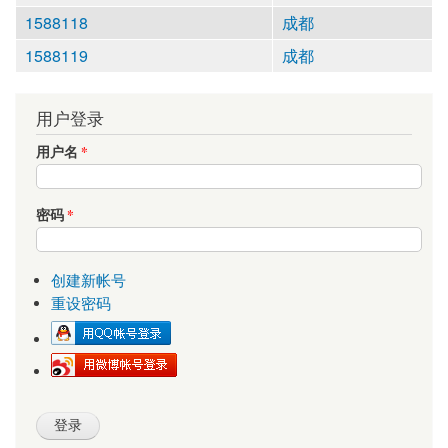
1588118
成都
1588119
成都
用户登录
用户名
*
密码
*
创建新帐号
重设密码