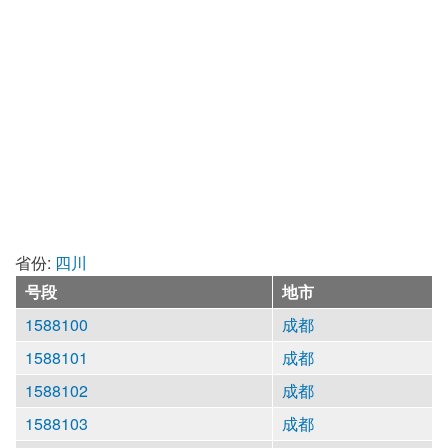
省份:
四川
号段
地市
1588100
成都
1588101
成都
1588102
成都
1588103
成都