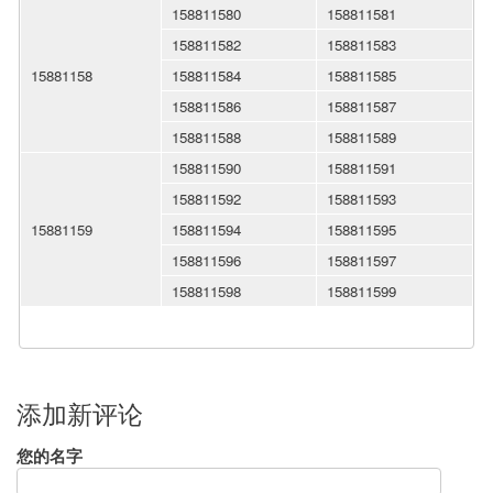
158811580
158811581
158811582
158811583
15881158
158811584
158811585
158811586
158811587
158811588
158811589
158811590
158811591
158811592
158811593
15881159
158811594
158811595
158811596
158811597
158811598
158811599
添加新评论
您的名字