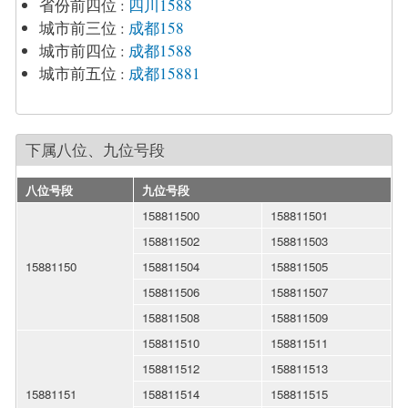
省份前四位
:
四川1588
城市前三位
:
成都158
城市前四位
:
成都1588
城市前五位
:
成都15881
下属八位、九位号段
八位号段
九位号段
158811500
158811501
158811502
158811503
15881150
158811504
158811505
158811506
158811507
158811508
158811509
158811510
158811511
158811512
158811513
15881151
158811514
158811515