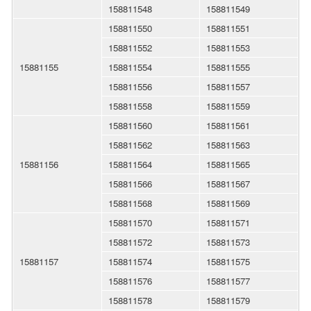
158811548
158811549
158811550
158811551
158811552
158811553
15881155
158811554
158811555
158811556
158811557
158811558
158811559
158811560
158811561
158811562
158811563
15881156
158811564
158811565
158811566
158811567
158811568
158811569
158811570
158811571
158811572
158811573
15881157
158811574
158811575
158811576
158811577
158811578
158811579