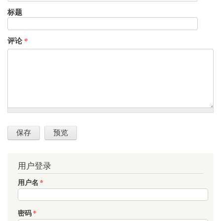
标题
评论
*
用户登录
用户名
*
密码
*