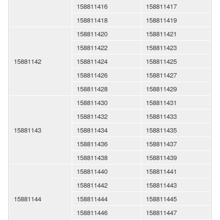
158811416
158811417
158811418
158811419
158811420
158811421
158811422
158811423
15881142
158811424
158811425
158811426
158811427
158811428
158811429
158811430
158811431
158811432
158811433
15881143
158811434
158811435
158811436
158811437
158811438
158811439
158811440
158811441
158811442
158811443
15881144
158811444
158811445
158811446
158811447