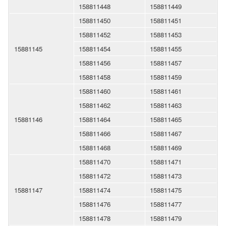
158811448
158811449
158811450
158811451
158811452
158811453
15881145
158811454
158811455
158811456
158811457
158811458
158811459
158811460
158811461
158811462
158811463
15881146
158811464
158811465
158811466
158811467
158811468
158811469
158811470
158811471
158811472
158811473
15881147
158811474
158811475
158811476
158811477
158811478
158811479