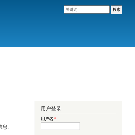
用户登录
用户名
*
信息。