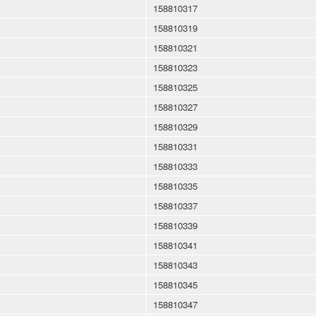
158810317
158810319
158810321
158810323
158810325
158810327
158810329
158810331
158810333
158810335
158810337
158810339
158810341
158810343
158810345
158810347