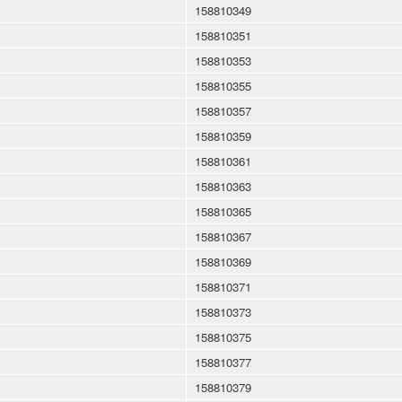
158810349
158810351
158810353
158810355
158810357
158810359
158810361
158810363
158810365
158810367
158810369
158810371
158810373
158810375
158810377
158810379