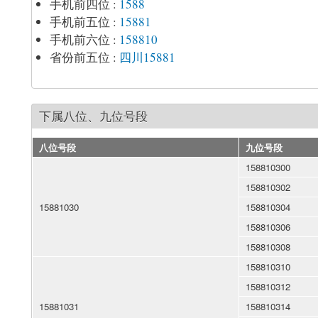
手机前四位
:
1588
手机前五位
:
15881
手机前六位
:
158810
省份前五位
:
四川15881
下属八位、九位号段
八位号段
九位号段
158810300
158810302
15881030
158810304
158810306
158810308
158810310
158810312
15881031
158810314