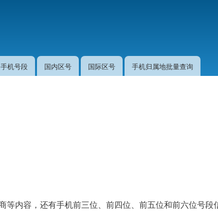
跳
转
到
主
要
手机号段
国内区号
国际区号
手机归属地批量查询
内
容
运营商等内容，还有手机前三位、前四位、前五位和前六位号段