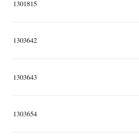
1301815
about 1301815
1303642
about 1303642
1303643
about 1303643
1303654
about 1303654