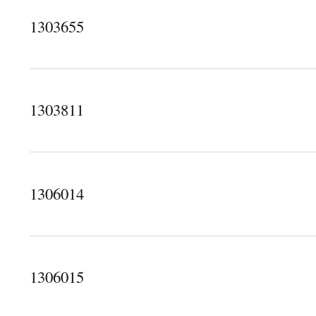
1303655
about 1303655
1303811
about 1303811
1306014
about 1306014
1306015
about 1306015