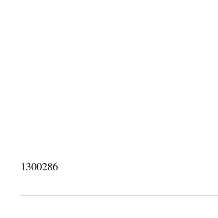
1300286
about 1300286