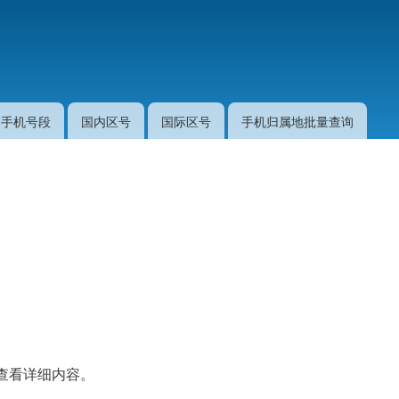
跳
转
到
主
要
手机号段
国内区号
国际区号
手机归属地批量查询
内
容
查看详细内容。