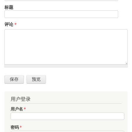
标题
评论
*
用户登录
用户名
*
密码
*