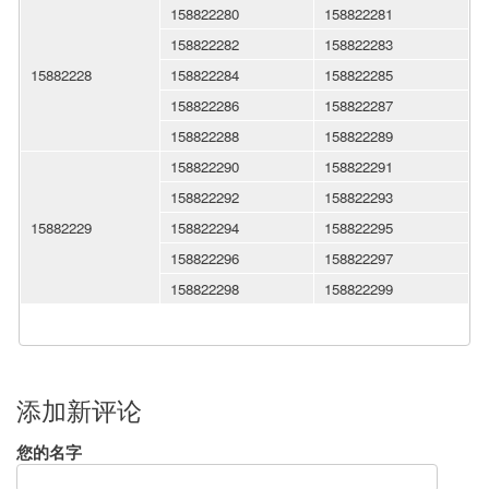
158822280
158822281
158822282
158822283
15882228
158822284
158822285
158822286
158822287
158822288
158822289
158822290
158822291
158822292
158822293
15882229
158822294
158822295
158822296
158822297
158822298
158822299
添加新评论
您的名字