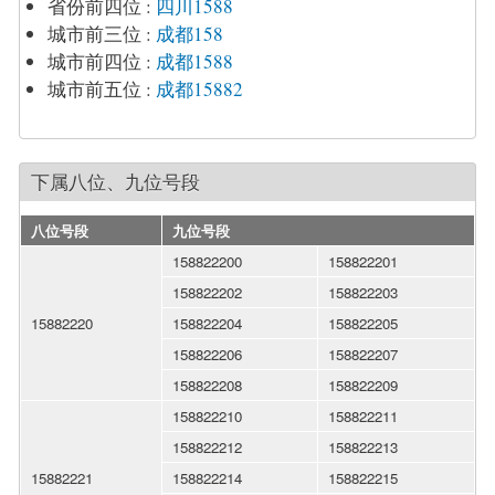
省份前四位
:
四川1588
城市前三位
:
成都158
城市前四位
:
成都1588
城市前五位
:
成都15882
下属八位、九位号段
八位号段
九位号段
158822200
158822201
158822202
158822203
15882220
158822204
158822205
158822206
158822207
158822208
158822209
158822210
158822211
158822212
158822213
15882221
158822214
158822215