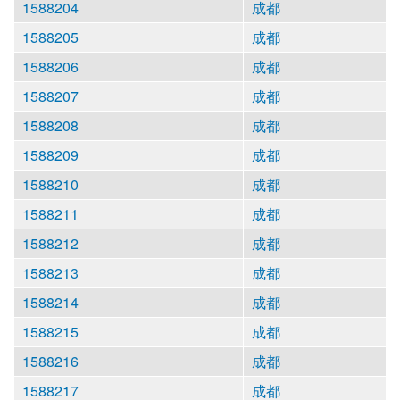
1588204
成都
1588205
成都
1588206
成都
1588207
成都
1588208
成都
1588209
成都
1588210
成都
1588211
成都
1588212
成都
1588213
成都
1588214
成都
1588215
成都
1588216
成都
1588217
成都