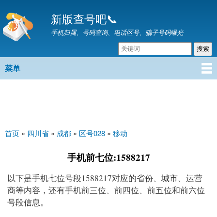
跳
新版查号吧📞
转
到
手机归属、号码查询、电话区号、骗子号码曝光
主
要
内
菜单
主菜单
容
首页
»
四川省
»
成都
»
区号028
»
移动
你在这里
手机前七位:1588217
以下是手机七位号段1588217对应的省份、城市、运营
商等内容，还有手机前三位、前四位、前五位和前六位
号段信息。