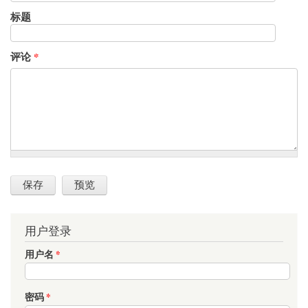
标题
评论
*
用户登录
用户名
*
密码
*