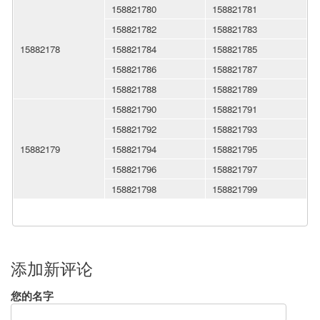
158821780
158821781
158821782
158821783
15882178
158821784
158821785
158821786
158821787
158821788
158821789
158821790
158821791
158821792
158821793
15882179
158821794
158821795
158821796
158821797
158821798
158821799
添加新评论
您的名字