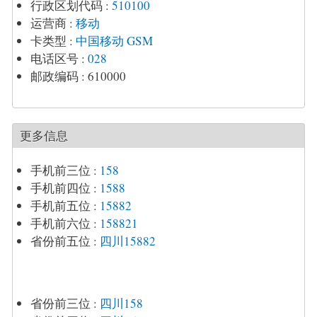
行政区划代码
:
510100
运营商
:
移动
卡类型
:
中国移动 GSM
电话区号
:
028
邮政编码
:
610000
更多信息
手机前三位
:
158
手机前四位
:
1588
手机前五位
:
15882
手机前六位
:
158821
省份前五位
:
四川15882
省份前三位
:
四川158