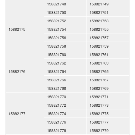
158821748
158821749
158821750
158821751
158821752
158821753
15882175
158821754
158821755
158821756
158821757
158821758
158821759
158821760
158821761
158821762
158821763
15882176
158821764
158821765
158821766
158821767
158821768
158821769
158821770
158821771
158821772
158821773
15882177
158821774
158821775
158821776
158821777
158821778
158821779