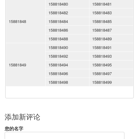
158818480
158818481
158818482
158818483
15881848
158818484
158818485
158818486
158818487
158818488
158818489
158818490
158818491
158818492
158818493
15881849
158818494
158818495
158818496
158818497
158818498
158818499
添加新评论
您的名字