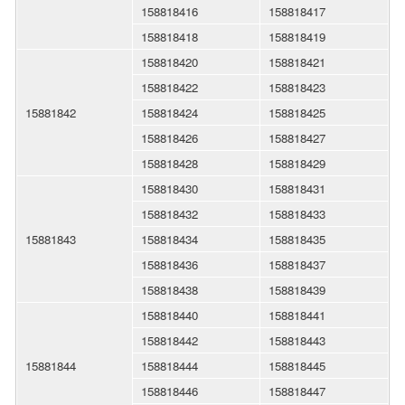
158818416
158818417
158818418
158818419
158818420
158818421
158818422
158818423
15881842
158818424
158818425
158818426
158818427
158818428
158818429
158818430
158818431
158818432
158818433
15881843
158818434
158818435
158818436
158818437
158818438
158818439
158818440
158818441
158818442
158818443
15881844
158818444
158818445
158818446
158818447