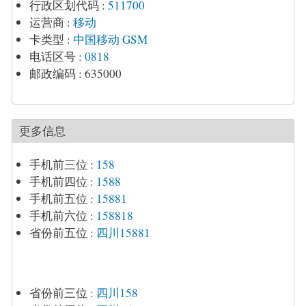
行政区划代码
:
511700
运营商
:
移动
卡类型
:
中国移动 GSM
电话区号
:
0818
邮政编码
:
635000
更多信息
手机前三位
:
158
手机前四位
:
1588
手机前五位
:
15881
手机前六位
:
158818
省份前五位
:
四川15881
省份前三位
:
四川158