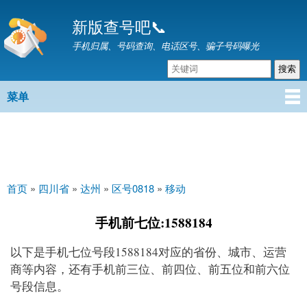
跳
新版查号吧📞
转
到
手机归属、号码查询、电话区号、骗子号码曝光
主
要
内
菜单
主菜单
容
首页
»
四川省
»
达州
»
区号0818
»
移动
你在这里
手机前七位:1588184
以下是手机七位号段1588184对应的省份、城市、运营
商等内容，还有手机前三位、前四位、前五位和前六位
号段信息。