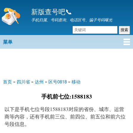
跳
新版查号吧📞
转
到
手机归属、号码查询、电话区号、骗子号码曝光
主
要
内
菜单
主菜单
容
首页
»
四川省
»
达州
»
区号0818
»
移动
你在这里
手机前七位:1588183
以下是手机七位号段1588183对应的省份、城市、运营
商等内容，还有手机前三位、前四位、前五位和前六位
号段信息。