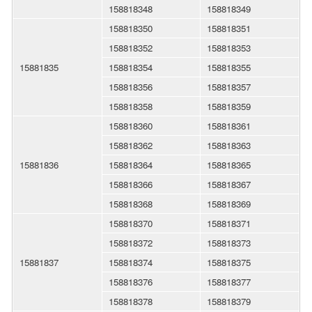
158818348
158818349
158818350
158818351
158818352
158818353
15881835
158818354
158818355
158818356
158818357
158818358
158818359
158818360
158818361
158818362
158818363
15881836
158818364
158818365
158818366
158818367
158818368
158818369
158818370
158818371
158818372
158818373
15881837
158818374
158818375
158818376
158818377
158818378
158818379