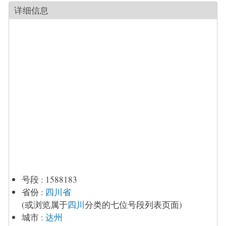
详细信息
号段
:
1588183
省份
:
四川省
(或浏览属于
四川
分类的七位号段列表页面)
城市
:
达州