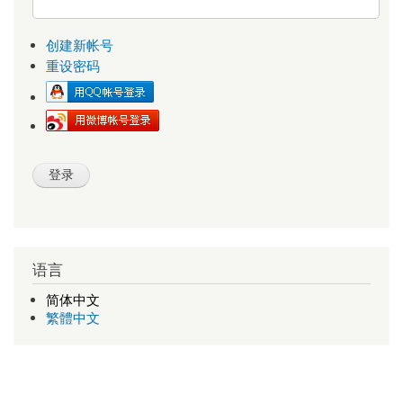
创建新帐号
重设密码
语言
简体中文
繁體中文