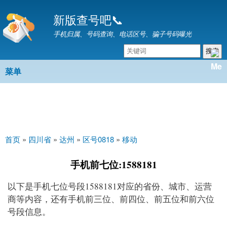
跳
新版查号吧📞
转
到
手机归属、号码查询、电话区号、骗子号码曝光
主
要
内
菜单
主菜单
容
首页
»
四川省
»
达州
»
区号0818
»
移动
你在这里
手机前七位:1588181
以下是手机七位号段1588181对应的省份、城市、运营
商等内容，还有手机前三位、前四位、前五位和前六位
号段信息。