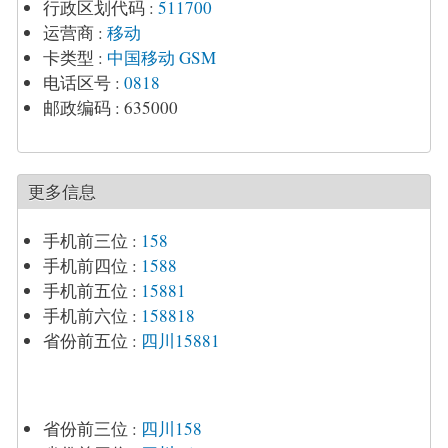
行政区划代码
:
511700
运营商
:
移动
卡类型
:
中国移动 GSM
电话区号
:
0818
邮政编码
:
635000
更多信息
手机前三位
:
158
手机前四位
:
1588
手机前五位
:
15881
手机前六位
:
158818
省份前五位
:
四川15881
省份前三位
:
四川158