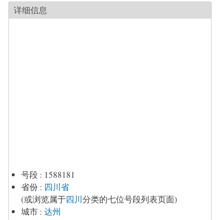
详细信息
号段
:
1588181
省份
:
四川省
(或浏览属于
四川
分类的七位号段列表页面)
城市
:
达州