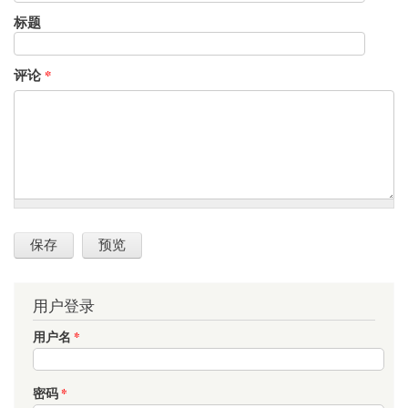
标题
评论
*
用户登录
用户名
*
密码
*