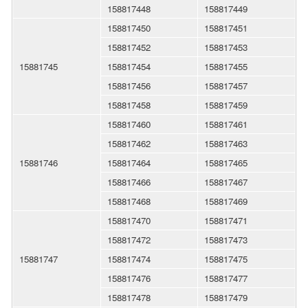
158817448
158817449
158817450
158817451
158817452
158817453
15881745
158817454
158817455
158817456
158817457
158817458
158817459
158817460
158817461
158817462
158817463
15881746
158817464
158817465
158817466
158817467
158817468
158817469
158817470
158817471
158817472
158817473
15881747
158817474
158817475
158817476
158817477
158817478
158817479