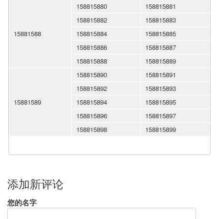
158815880
158815881
158815882
158815883
15881588
158815884
158815885
158815886
158815887
158815888
158815889
158815890
158815891
158815892
158815893
15881589
158815894
158815895
158815896
158815897
158815898
158815899
添加新评论
您的名字