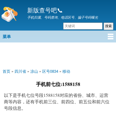
跳
新版查号吧📞
转
到
手机归属、号码查询、电话区号、骗子号码曝光
主
要
内
菜单
主菜单
容
首页
»
四川省
»
凉山
»
区号0834
»
移动
你在这里
手机前七位:1588158
以下是手机七位号段1588158对应的省份、城市、运营
商等内容，还有手机前三位、前四位、前五位和前六位
号段信息。