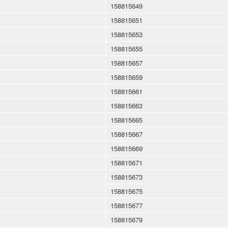
158815649
158815651
158815653
158815655
158815657
158815659
158815661
158815663
158815665
158815667
158815669
158815671
158815673
158815675
158815677
158815679