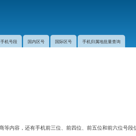
跳
转
到
主
要
手机号段
国内区号
国际区号
手机归属地批量查询
内
容
运营商等内容，还有手机前三位、前四位、前五位和前六位号段