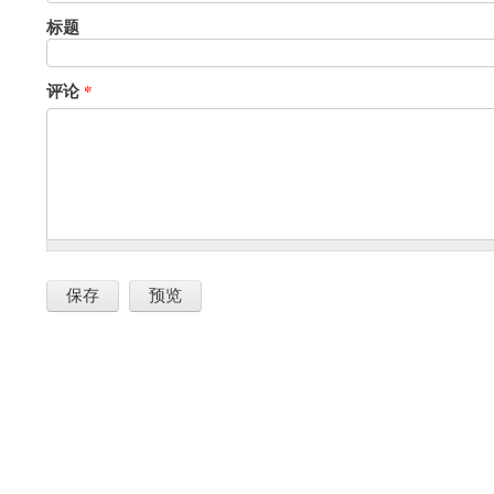
标题
评论
*