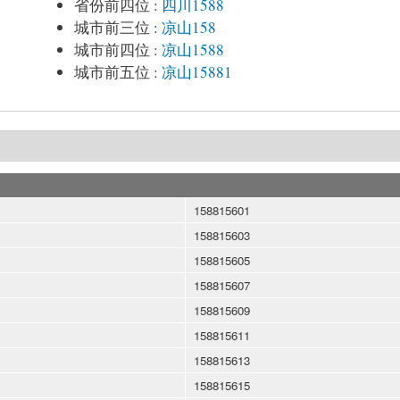
省份前四位
:
四川1588
城市前三位
:
凉山158
城市前四位
:
凉山1588
城市前五位
:
凉山15881
158815601
158815603
158815605
158815607
158815609
158815611
158815613
158815615