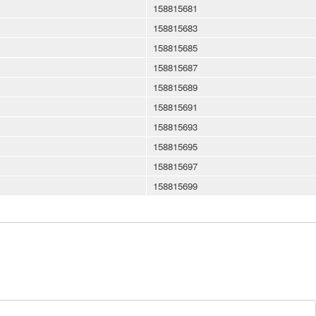
158815681
158815683
158815685
158815687
158815689
158815691
158815693
158815695
158815697
158815699