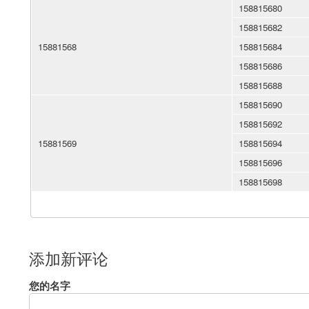
158815680
158815682
15881568
158815684
158815686
158815688
158815690
158815692
15881569
158815694
158815696
158815698
添加新评论
您的名字