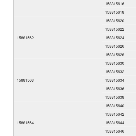
158815616
158815618
158815620
158815622
15881562
158815624
158815626
158815628
158815630
158815632
15881563
158815634
158815636
158815638
158815640
158815642
15881564
158815644
158815646