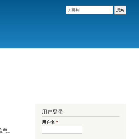
用户登录
用户名
*
信息。