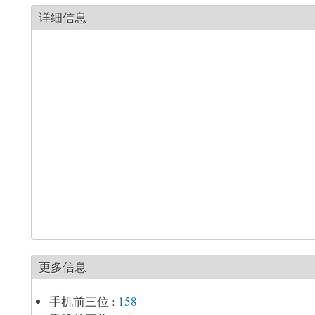
详细信息
更多信息
手机前三位
:
158