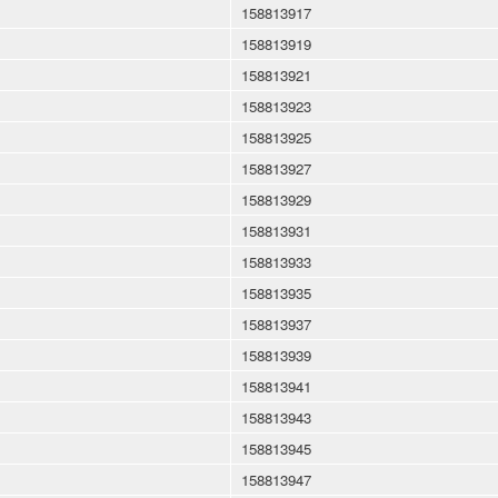
158813917
158813919
158813921
158813923
158813925
158813927
158813929
158813931
158813933
158813935
158813937
158813939
158813941
158813943
158813945
158813947