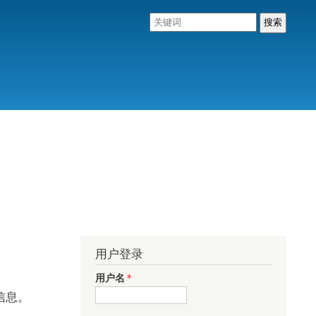
用户登录
用户名
*
信息。