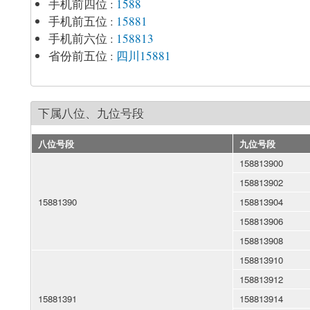
手机前四位
:
1588
手机前五位
:
15881
手机前六位
:
158813
省份前五位
:
四川15881
下属八位、九位号段
八位号段
九位号段
158813900
158813902
15881390
158813904
158813906
158813908
158813910
158813912
15881391
158813914