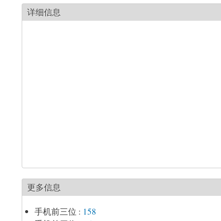
详细信息
更多信息
手机前三位
:
158