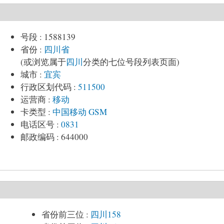
号段
:
1588139
省份
:
四川省
(或浏览属于
四川
分类的七位号段列表页面)
城市
:
宜宾
行政区划代码
:
511500
运营商
:
移动
卡类型
:
中国移动 GSM
电话区号
:
0831
邮政编码
:
644000
省份前三位
:
四川158