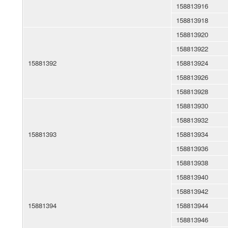
158813916
158813918
158813920
158813922
15881392
158813924
158813926
158813928
158813930
158813932
15881393
158813934
158813936
158813938
158813940
158813942
15881394
158813944
158813946