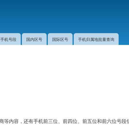
跳
转
到
主
要
手机号段
国内区号
国际区号
手机归属地批量查询
内
容
运营商等内容，还有手机前三位、前四位、前五位和前六位号段