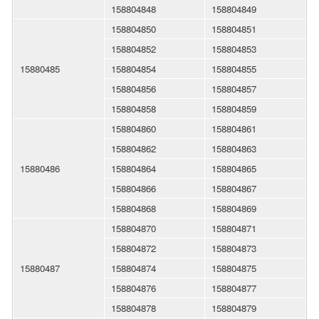
158804848
158804849
158804850
158804851
158804852
158804853
15880485
158804854
158804855
158804856
158804857
158804858
158804859
158804860
158804861
158804862
158804863
15880486
158804864
158804865
158804866
158804867
158804868
158804869
158804870
158804871
158804872
158804873
15880487
158804874
158804875
158804876
158804877
158804878
158804879