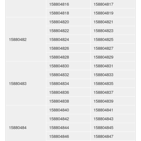
158804816
158804817
158804818
158804819
158804820
158804821
158804822
158804823
15880482
158804824
158804825
158804826
158804827
158804828
158804829
158804830
158804831
158804832
158804833
15880483
158804834
158804835
158804836
158804837
158804838
158804839
158804840
158804841
158804842
158804843
15880484
158804844
158804845
158804846
158804847