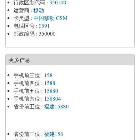
行政区划代码
:
350100
运营商
:
移动
卡类型
:
中国移动 GSM
电话区号
:
0591
邮政编码
:
350000
更多信息
手机前三位
:
158
手机前四位
:
1588
手机前五位
:
15880
手机前六位
:
158804
省份前五位
:
福建15880
省份前三位
:
福建158