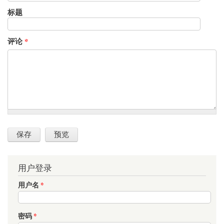
标题
评论
*
用户登录
用户名
*
密码
*