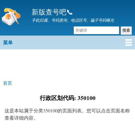
跳
新版查号吧📞
转
到
手机归属、号码查询、电话区号、骗子号码曝光
主
要
内
菜单
主菜单
容
首页
你在这里
行政区划代码: 350100
这是本站属于分类350100的页面列表。您可以点击页面名称
查看详细内容。