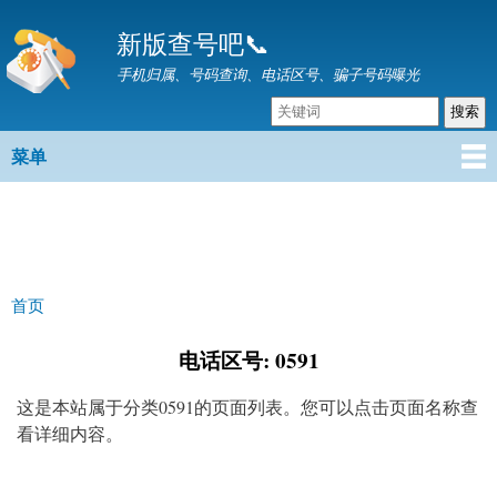
跳
新版查号吧📞
转
到
手机归属、号码查询、电话区号、骗子号码曝光
主
要
内
菜单
主菜单
容
首页
你在这里
电话区号: 0591
这是本站属于分类0591的页面列表。您可以点击页面名称查
看详细内容。