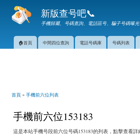
新版查号吧📞
手機歸屬、号碼查詢、電話區号、騙子号碼曝光
🏠首頁
中間四位查詢
電話号碼庫
号碼列表
主選單
首頁
»
手機前六位列表
您在這裡
手機前六位153183
這是本站手機号段前六位号碼153183的列表，點擊查看