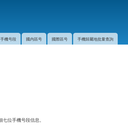
移
至
主
內
容
手機号段
國内區号
國際區号
手機歸屬地批量查詢
詳細七位手機号段信息。