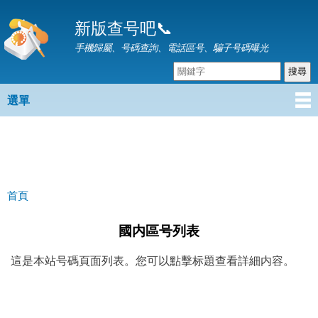
移
新版查号吧📞
至
主
手機歸屬、号碼查詢、電話區号、騙子号碼曝光
內
容
選單
主選單
首頁
您在這裡
國内區号列表
這是本站号碼頁面列表。您可以點擊标題查看詳細内容。