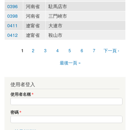
0396
河南省
駐馬店市
0398
河南省
三門峽市
0411
遼甯省
大連市
0412
遼甯省
鞍山市
1
2
3
4
5
6
7
下一頁 ›
頁面
最後一頁 »
使用者登入
使用者名稱
*
密碼
*