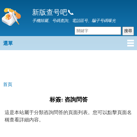
移
新版查号吧📞
至
主
手機歸屬、号碼查詢、電話區号、騙子号碼曝光
內
容
選單
主選單
首頁
您在這裡
标簽: 咨詢問答
這是本站屬于分類咨詢問答的頁面列表。您可以點擊頁面名
稱查看詳細内容。