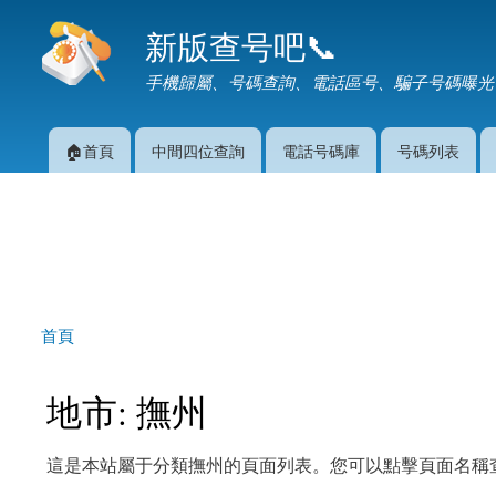
新版查号吧📞
手機歸屬、号碼查詢、電話區号、騙子号碼曝光
🏠首頁
中間四位查詢
電話号碼庫
号碼列表
主選單
首頁
您在這裡
地市: 撫州
這是本站屬于分類撫州的頁面列表。您可以點擊頁面名稱