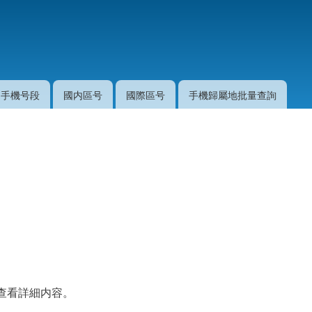
移
至
主
內
容
手機号段
國内區号
國際區号
手機歸屬地批量查詢
查看詳細内容。