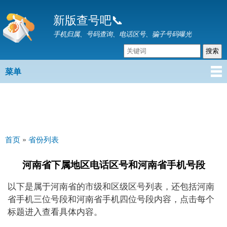
跳
新版查号吧📞
转
到
手机归属、号码查询、电话区号、骗子号码曝光
主
要
内
菜单
主菜单
容
首页
»
省份列表
你在这里
河南省下属地区电话区号和河南省手机号段
以下是属于河南省的市级和区级区号列表，还包括河南
省手机三位号段和河南省手机四位号段内容，点击每个
标题进入查看具体内容。