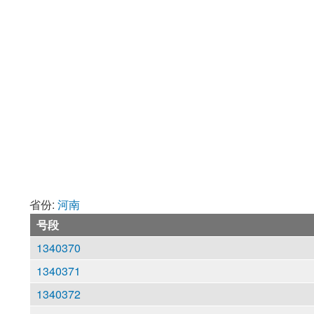
省份:
河南
号段
1340370
1340371
1340372