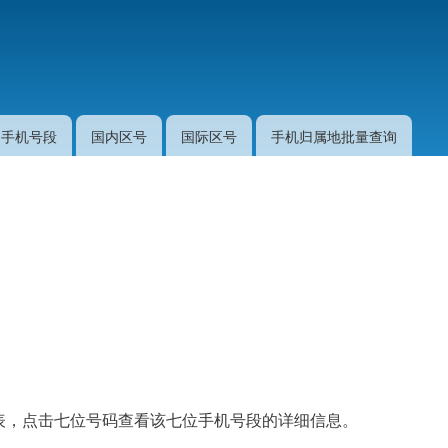
跳
转
到
主
要
手机号段
国内区号
国际区号
手机归属地批量查询
内
容
的列表，点击七位号码查看该七位手机号段的详细信息。