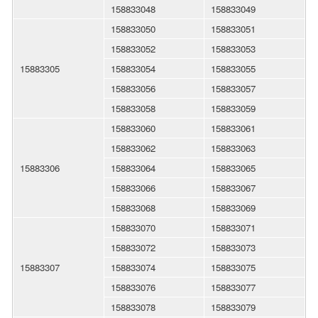
158833048
158833049
158833050
158833051
158833052
158833053
15883305
158833054
158833055
158833056
158833057
158833058
158833059
158833060
158833061
158833062
158833063
15883306
158833064
158833065
158833066
158833067
158833068
158833069
158833070
158833071
158833072
158833073
15883307
158833074
158833075
158833076
158833077
158833078
158833079