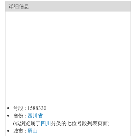
详细信息
号段
:
1588330
省份
:
四川省
(或浏览属于
四川
分类的七位号段列表页面)
城市
:
眉山