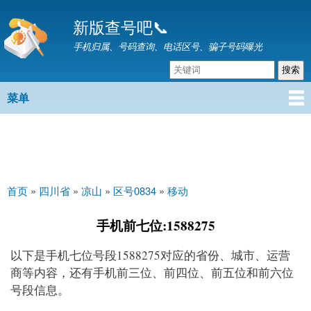
跳
新版查号吧📞
转
到
手机归属、号码查询、电话区号、骗子号码曝光
主
要
内
菜单
主菜单
容
首页
»
四川省
»
凉山
»
区号0834
»
移动
你在这里
手机前七位:1588275
以下是手机七位号段1588275对应的省份、城市、运营
商等内容，还有手机前三位、前四位、前五位和前六位
号段信息。