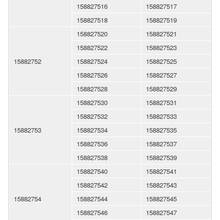
158827516
158827517
158827518
158827519
158827520
158827521
158827522
158827523
15882752
158827524
158827525
158827526
158827527
158827528
158827529
158827530
158827531
158827532
158827533
15882753
158827534
158827535
158827536
158827537
158827538
158827539
158827540
158827541
158827542
158827543
15882754
158827544
158827545
158827546
158827547