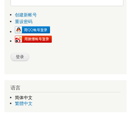
创建新帐号
重设密码
语言
简体中文
繁體中文