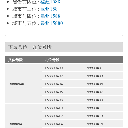
省份前四位
:
福建1588
城市前三位
:
泉州158
城市前四位
:
泉州1588
城市前五位
:
泉州15880
下属八位、九位号段
八位号段
九位号段
158809400
158809401
158809402
158809403
15880940
158809404
158809405
158809406
158809407
158809408
158809409
158809410
158809411
158809412
158809413
15880941
158809414
158809415