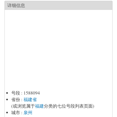
详细信息
号段
:
1588094
省份
:
福建省
(或浏览属于
福建
分类的七位号段列表页面)
城市
:
泉州