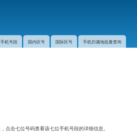
跳
转
到
主
要
手机号段
国内区号
国际区号
手机归属地批量查询
内
容
的列表，点击七位号码查看该七位手机号段的详细信息。