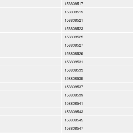
158808517
158808519
158808521
158808523
158808525
158808527
158808529
158808531
158808533
158808535
158808537
158808539
158808541
158808543
158808545
158808547