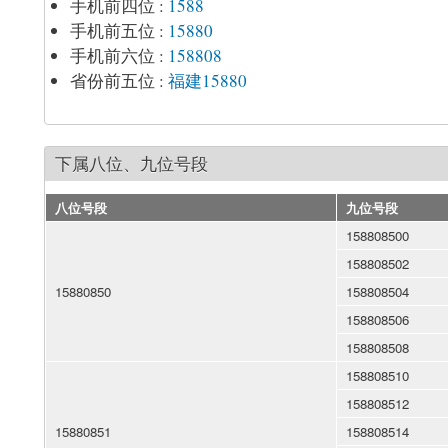
手机前四位
:
1588
手机前五位
:
15880
手机前六位
:
158808
省份前五位
:
福建15880
下属八位、九位号段
八位号段
九位号段
158808500
158808502
15880850
158808504
158808506
158808508
158808510
158808512
15880851
158808514