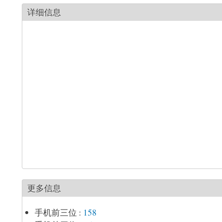
详细信息
更多信息
手机前三位
:
158