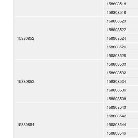
158808516
158808518
158808520
158808522
15880852
158808524
158808526
158808528
158808530
158808532
15880853
158808534
158808536
158808538
158808540
158808542
15880854
158808544
158808546