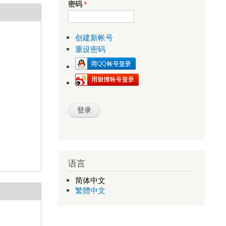
密码
*
创建新帐号
重设密码
语言
简体中文
繁體中文