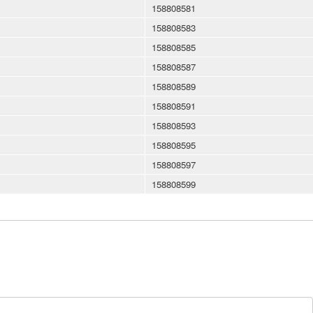
158808581
158808583
158808585
158808587
158808589
158808591
158808593
158808595
158808597
158808599