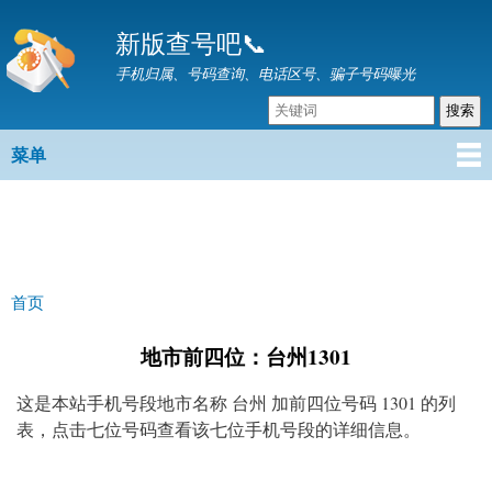
跳
新版查号吧📞
转
到
手机归属、号码查询、电话区号、骗子号码曝光
主
要
内
菜单
主菜单
容
首页
你在这里
地市前四位：台州1301
这是本站手机号段地市名称 台州 加前四位号码 1301 的列
表，点击七位号码查看该七位手机号段的详细信息。