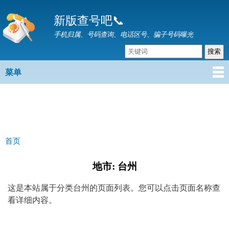
跳
新版查号吧📞
转
到
手机归属、号码查询、电话区号、骗子号码曝光
主
要
内
菜单
主菜单
容
首页
你在这里
地市: 台州
这是本站属于分类台州的页面列表。您可以点击页面名称查
看详细内容。