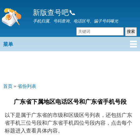
跳
新版查号吧📞
转
到
手机归属、号码查询、电话区号、骗子号码曝光
主
要
内
菜单
主菜单
容
首页
»
省份列表
你在这里
广东省下属地区电话区号和广东省手机号段
以下是属于广东省的市级和区级区号列表，还包括广东
省手机三位号段和广东省手机四位号段内容，点击每个
标题进入查看具体内容。