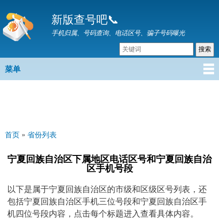
跳
新版查号吧📞
转
到
手机归属、号码查询、电话区号、骗子号码曝光
主
要
内
菜单
主菜单
容
首页
»
省份列表
你在这里
宁夏回族自治区下属地区电话区号和宁夏回族自治
区手机号段
以下是属于宁夏回族自治区的市级和区级区号列表，还
包括宁夏回族自治区手机三位号段和宁夏回族自治区手
机四位号段内容，点击每个标题进入查看具体内容。