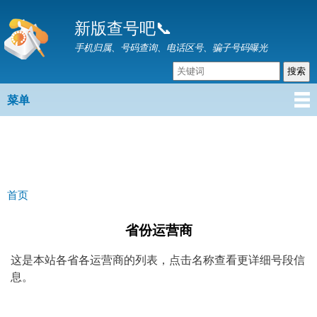
跳
新版查号吧📞
转
到
手机归属、号码查询、电话区号、骗子号码曝光
主
要
内
菜单
主菜单
容
首页
你在这里
省份运营商
这是本站各省各运营商的列表，点击名称查看更详细号段信
息。