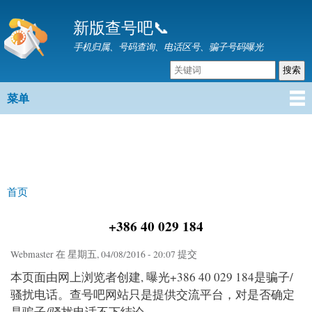
跳
新版查号吧📞
转
到
手机归属、号码查询、电话区号、骗子号码曝光
主
要
内
菜单
主菜单
容
首页
你在这里
+386 40 029 184
Webmaster
在 星期五, 04/08/2016 - 20:07 提交
本页面由网上浏览者创建, 曝光+386 40 029 184是骗子/
骚扰电话。查号吧网站只是提供交流平台，对是否确定
是骗子/骚扰电话不下结论。