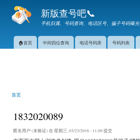
新版查号吧📞
手机归属、号码查询、电话区号、骗子号码曝光
🏠首页
中间四位查询
电话号码库
号码列表
主菜单
首页
你在这里
1832020089
匿名用户 (未验证)
在 星期三, 03/23/2016 - 11:09 提交