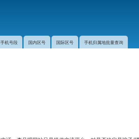
跳
转
到
主
要
手机号段
国内区号
国际区号
手机归属地批量查询
内
容