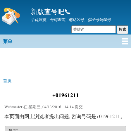
跳
新版查号吧📞
转
到
手机归属、号码查询、电话区号、骗子号码曝光
主
要
内
菜单
主菜单
容
首页
你在这里
+01961211
Webmaster
在 星期三, 04/13/2016 - 14:14 提交
本页面由网上浏览者提出问题, 咨询号码是+01961211。