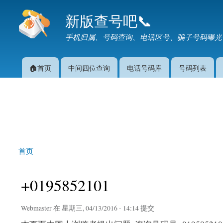
新版查号吧📞
手机归属、号码查询、电话区号、骗子号码曝光
🏠首页
中间四位查询
电话号码库
号码列表
主菜单
首页
你在这里
+0195852101
Webmaster
在 星期三, 04/13/2016 - 14:14 提交