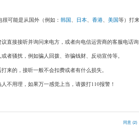
电很可能是从国外（例如：
韩国
、
日本
、
香港
、
美国
等）打
建议直接接听并询问来电方，或者向电信运营商的客服电话询
人或者骚扰，例如骗人回拨、诈骗钱财、反动宣传等。
话打来的，接听一般不会扣费或者有什么损失。
人不用理，如果万一感觉上当，请拨打110报警！
同意 (2)