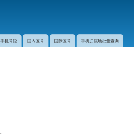
跳
转
到
主
要
手机号段
国内区号
国际区号
手机归属地批量查询
内
容