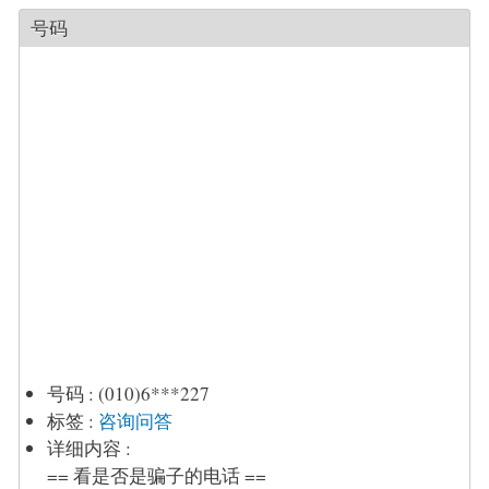
号码
号码
:
(010)6***227
标签
:
咨询问答
详细内容
:
== 看是否是骗子的电话 ==