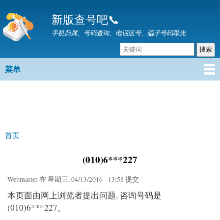
跳
新版查号吧📞
转
到
手机归属、号码查询、电话区号、骗子号码曝光
主
要
内
菜单
主菜单
容
首页
你在这里
(010)6***227
Webmaster
在 星期三, 04/13/2016 - 13:58 提交
本页面由网上浏览者提出问题, 咨询号码是
(010)6***227。