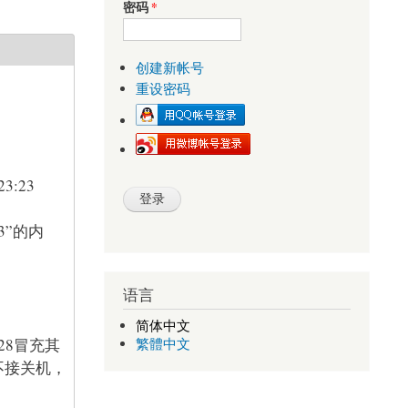
密码
*
创建新帐号
重设密码
23:23
3”的内
语言
简体中文
28冒充其
繁體中文
不接关机，