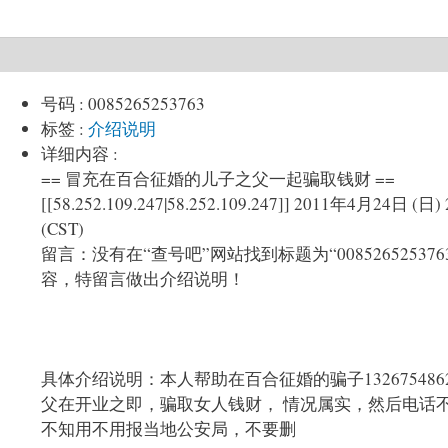
号码
:
0085265253763
标签
:
介绍说明
详细内容
:
== 冒充在百合征婚的儿子之父一起骗取钱财 ==
[[58.252.109.247|58.252.109.247]] 2011年4月24日 (日) 
(CST)
留言：没有在“查号吧”网站找到标题为“008526525376
容，特留言做出介绍说明！
具体介绍说明：本人帮助在百合征婚的骗子132675486
父在开业之即，骗取女人钱财， 情况属实，然后电话
不知用不用报当地公安局，不要删