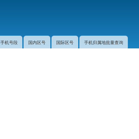
跳
转
到
主
要
手机号段
国内区号
国际区号
手机归属地批量查询
内
容