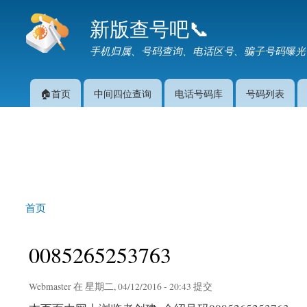
新版查号吧📞
手机归属、号码查询、电话区号、骗子号码曝光
🏠首页
中间四位查询
电话号码库
号码列表
主菜单
首页
你在这里
0085265253763
Webmaster
在 星期二, 04/12/2016 - 20:43 提交