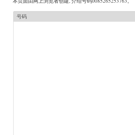
本页面由网上浏览者创建, 介绍号码0085265253763。
号码