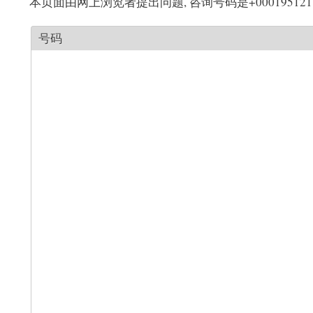
本页面由网上浏览者提出问题, 咨询号码是+000195121
号码