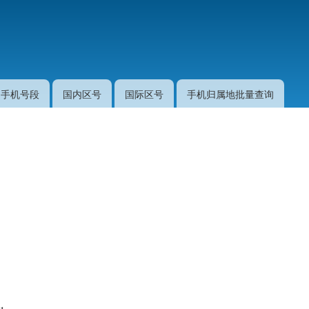
跳
转
到
主
要
手机号段
国内区号
国际区号
手机归属地批量查询
内
容