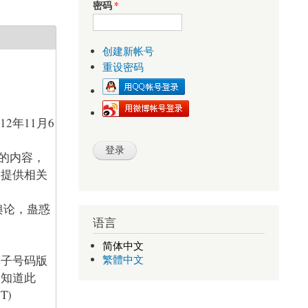
密码
*
创建新帐号
重设密码
”的内容，
助提供相关
舆论，蛊惑
语言
简体中文
骗子号码版
繁體中文
人知道此
T)