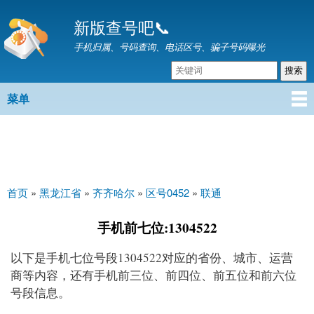
跳
新版查号吧📞
转
到
手机归属、号码查询、电话区号、骗子号码曝光
主
要
内
菜单
主菜单
容
首页
»
黑龙江省
»
齐齐哈尔
»
区号0452
»
联通
你在这里
手机前七位:1304522
以下是手机七位号段1304522对应的省份、城市、运营
商等内容，还有手机前三位、前四位、前五位和前六位
号段信息。