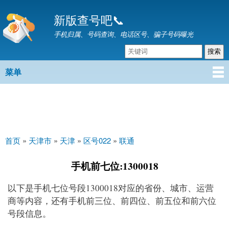
跳
新版查号吧📞
转
到
手机归属、号码查询、电话区号、骗子号码曝光
主
要
内
菜单
主菜单
容
首页
»
天津市
»
天津
»
区号022
»
联通
你在这里
手机前七位:1300018
以下是手机七位号段1300018对应的省份、城市、运营
商等内容，还有手机前三位、前四位、前五位和前六位
号段信息。